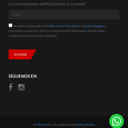
y te enviaremos notificaciones a tu email
Email
He
He leído y aceptado la
Política de privacidad
y las
bases legales
y
leído
consiento y autorizo de forma expresa el tratamiento de mis datos
y
conforme a la consulta realizada.
aceptado
la
Política
de
ENVIAR
privacidad
y
las
bases
SÍGUENOS EN
legales
y
consiento
y
autorizo
de
forma
expresa
el
tratamiento
©
IsMyGym
, un producto de
Zuinq Studio
de