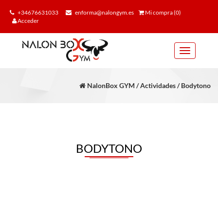
+34676631033
enforma@nalongym.es
Mi compra (0)
Acceder
Toggle
navigation
NalonBox GYM / Actividades / Bodytono
BODYTONO