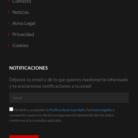
Contacto
Noticias
Aviso Legal
Privacidad
Cookies
NOTIFICACIONES
Déjanos tu email y de lo que quieres mantenerte informado
y te enviaremos notificaciones a tu email
Email
He
He leído y aceptado la
Política de privacidad
y las
bases legales
y
leído
consiento y autorizo de forma expresa el tratamiento de mis datos
y
conforme a la consulta realizada.
aceptado
la
Política