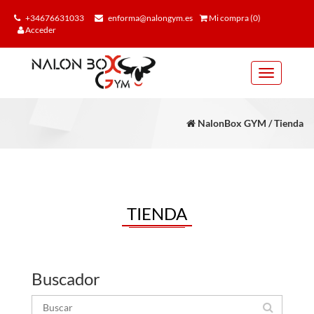
+34676631033
enforma@nalongym.es
Mi compra (0)
Acceder
Toggle
navigation
NalonBox GYM / Tienda
TIENDA
Buscador
Buscar