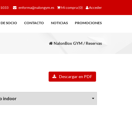
31033
enforma@nalongym.es
Mi compra (0)
Acceder
 DE SOCIO
CONTACTO
NOTICIAS
PROMOCIONES
NalonBox GYM / Reservas
Descargar en PDF