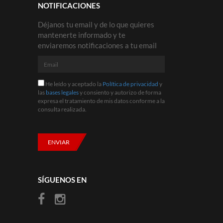
NOTIFICACIONES
Déjanos tu email y de lo que quieres
mantenerte informado y te
enviaremos notificaciones a tu email
Email
He
He leído y aceptado la
Política de privacidad
y
leído
las
bases legales
y consiento y autorizo de forma
y
expresa el tratamiento de mis datos conforme a la
aceptado
consulta realizada.
la
Política
de
privacidad
ENVIAR
y
las
bases
legales
SÍGUENOS EN
y
consiento
y
autorizo
de